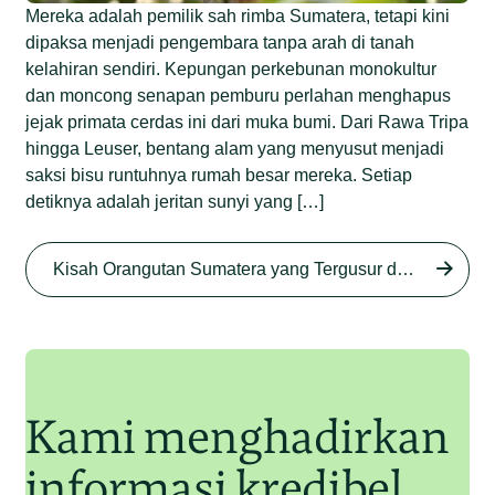
Mereka adalah pemilik sah rimba Sumatera, tetapi kini
dipaksa menjadi pengembara tanpa arah di tanah
kelahiran sendiri. Kepungan perkebunan monokultur
dan moncong senapan pemburu perlahan menghapus
jejak primata cerdas ini dari muka bumi. Dari Rawa Tripa
hingga Leuser, bentang alam yang menyusut menjadi
saksi bisu runtuhnya rumah besar mereka. Setiap
detiknya adalah jeritan sunyi yang […]
Begini Nasib Orangutan
Sumatera di Rawa Tripa
Kisah Orangutan Sumatera yang Tergusur dari Rumah Sendiri series
Begini Modus Perburuan
Junaidi Hanafiah
27 Agu 2025
Orangutan Sumatera
Junaidi Hanafiah
11 Jul 2025
Kami menghadirkan
informasi kredibel