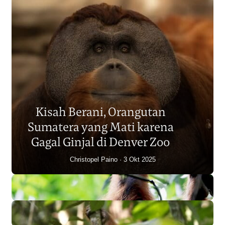
Populasi Orangutan
Sumatera Berkurang 2.700
Kisah Berani, Orangutan
Individu dalam Satu Dekade?
Sumatera yang Mati karena
Junaidi Hanafiah
14 Jul 2026
Gagal Ginjal di Denver Zoo
Christopel Paino
3 Okt 2025