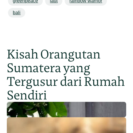
greenpeace
laut
rainbow warrior
bali
Kisah Orangutan
Sumatera yang
Tergusur dari Rumah
Sendiri